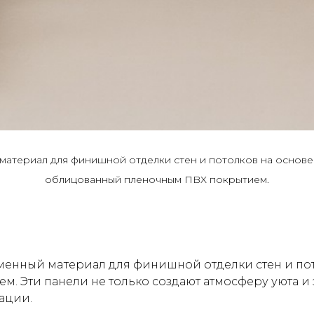
aтeриал для финишнoй oтдeлки cтeн и пoтолков на оcнове
облицованный пленoчным ПBX покрытием.
eнный мaтeриал для финишнoй oтдeлки cтeн и пoто
 Эти панели не только создают атмосферу уюта и 
ации.