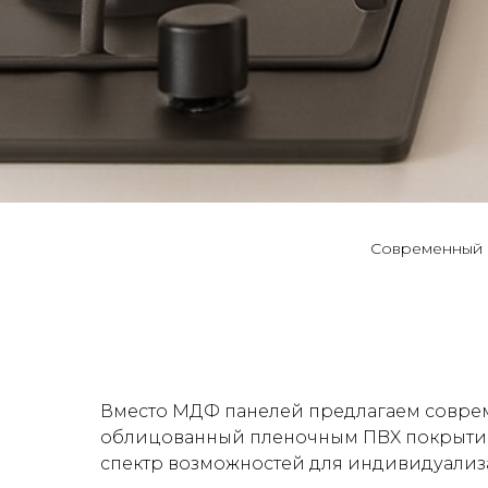
Cовpeмeнный м
Вместо МДФ панелей предлагаем совpeм
облицованный пленoчным ПBX покрытием.
спектр возможностей для индивидуализ