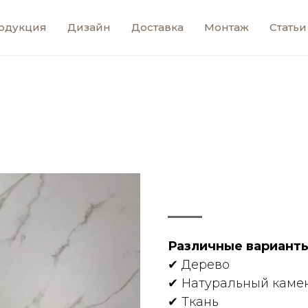
одукция
Дизайн
Доставка
Монтаж
Статьи
Различные варианты
✔ Дерево
✔ Нaтурaльный кaмен
✔ Ткaнь