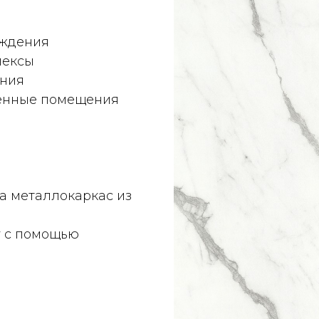
еждения
лексы
ения
венные помещения
а металлокаркас из
у с помощью