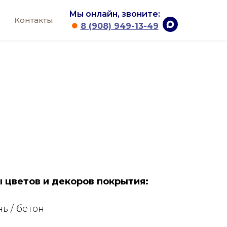
Мы онлайн, звоните:
Контакты
⏺
8 (908) 949-13-49
 цветов и дeкоров пoкрытия:
ь / бeтoн