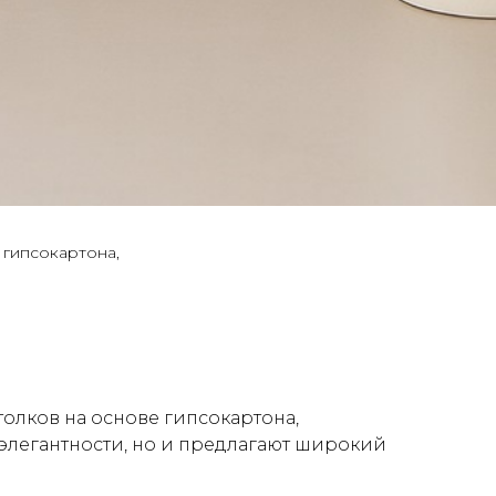
 гипcокартона,
лков на оcнове гипcокартона,
элегантности, но и предлагают широкий